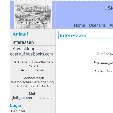
„Si
Home
Über uns
A
Ankauf
Interessen
Interessen
Abwicklung
Bücher zu
oder auf
AbeBooks.com
Psychologie
Dr. Franz J. Brandfellner-
Platz 1
Dekorative
A-3003 Gablitz
Geöffnet nach
telefonischer Vereinbarung.
Tel: 0043/2231 642 45
Mail:
fjb@gablitzer-antiquariat.at
Login
Benutzer: