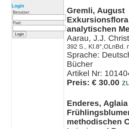
Login
Gremli, August
Benutzer:
Exkursionsfl
Pwd:
analytischen Me
Aarau, J.J. Chris
392 S., Kl.8°,OLnBd. 
Sprache: Deutsc
Bücher
Artikel Nr: 10140
Preis: € 30.00
z
Enderes, Aglaia 
Frühlingsblu
methodischen C