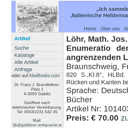
„Ich sammle
‚Italienische Heldens
Home
Über uns
A
Löhr, Math. Jos.
Artikel
Enumeratio de
Suche
Kataloge
angrenzenden L
Alle Artikel
Braunschweig, F
Anfrage
820 S.,Kl.8°, HLBd.
oder auf
AbeBooks.com
Rücken und Kanten bes
Dr. Franz J. Brandfellner-
Sprache: Deutsc
Platz 1
A-3003 Gablitz
Bücher
Geöffnet nach
Artikel Nr: 10140
telefonischer Vereinbarung.
Tel: 0043/2231 642 45
Preis: € 70.00
z
Mail:
fjb@gablitzer-antiquariat.at