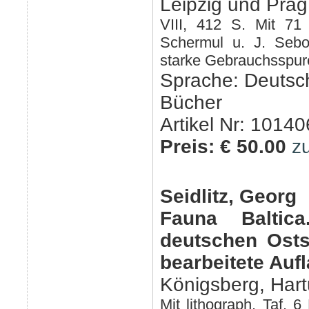
Leipzig und Prag
VIII, 412 S. Mit 71
Schermul u. J. Sebot
starke Gebrauchsspuren
Sprache: Deutsc
Bücher
Artikel Nr: 10140
Preis: € 50.00
z
Seidlitz, Georg
Fauna Baltic
deutschen Osts
bearbeitete Auf
Königsberg, Har
Mit lithograph. Taf. 6 