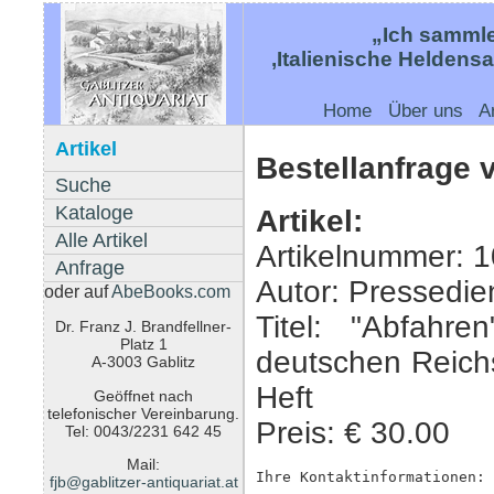
„Ich sammle
‚Italienische Heldens
Home
Über uns
A
Artikel
Bestellanfrage 
Suche
Kataloge
Artikel:
Alle Artikel
Artikelnummer: 
Anfrage
Autor: Pressedie
oder auf
AbeBooks.com
Titel: "Abfahr
Dr. Franz J. Brandfellner-
Platz 1
deutschen Reich
A-3003 Gablitz
Heft
Geöffnet nach
telefonischer Vereinbarung.
Preis: € 30.00
Tel: 0043/2231 642 45
Mail:
Ihre Kontaktinformationen:
fjb@gablitzer-antiquariat.at